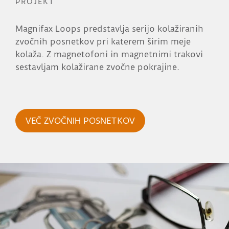
PROJEKT
Magnifax Loops predstavlja serijo kolažiranih
zvočnih posnetkov pri katerem širim meje
kolaža. Z magnetofoni in magnetnimi trakovi
sestavljam kolažirane zvočne pokrajine.
VEČ ZVOČNIH POSNETKOV