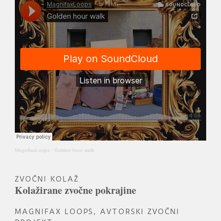
MagnifaxLoops
·
Golden hour walk
ZVOČNI KOLAŽ
Kolažirane zvočne pokrajine
MAGNIFAX LOOPS, AVTORSKI ZVOČNI